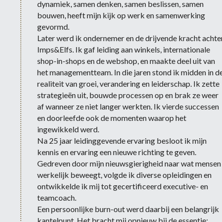
dynamiek, samen denken, samen beslissen, samen 
bouwen, heeft mijn kijk op werk en samenwerking 
gevormd.
Later werd ik ondernemer en de drijvende kracht achter
Imps&Elfs. Ik gaf leiding aan winkels, internationale 
shop-in-shops en de webshop, en maakte deel uit van 
het managementteam. In die jaren stond ik midden in de
realiteit van groei, verandering en leiderschap. Ik zette 
strategieën uit, bouwde processen op en brak ze weer 
af wanneer ze niet langer werkten. Ik vierde successen 
en doorleefde ook de momenten waarop het 
ingewikkeld werd.
Na 25 jaar leidinggevende ervaring besloot ik mijn 
kennis en ervaring een nieuwe richting te geven. 
Gedreven door mijn nieuwsgierigheid naar wat mensen 
werkelijk beweegt, volgde ik diverse opleidingen en 
ontwikkelde ik mij tot gecertificeerd executive- en 
teamcoach.
Een persoonlijke burn-out werd daarbij een belangrijk 
kantelpunt. Het bracht mij opnieuw bij de essentie: 