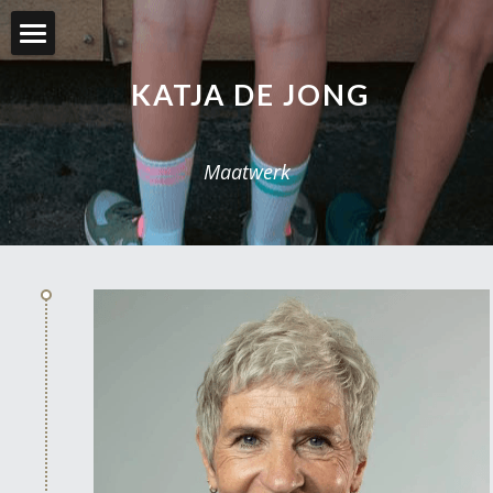
Even voorstellen
KATJA DE JONG
Coaching
Maatwerk
Training
Referenties
Contact